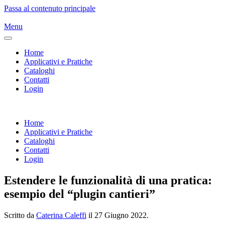
Passa al contenuto principale
Menu
Home
Applicativi e Pratiche
Cataloghi
Contatti
Login
Home
Applicativi e Pratiche
Cataloghi
Contatti
Login
Estendere le funzionalità di una pratica:
esempio del “plugin cantieri”
Scritto da
Caterina Caleffi
il
27 Giugno 2022
.