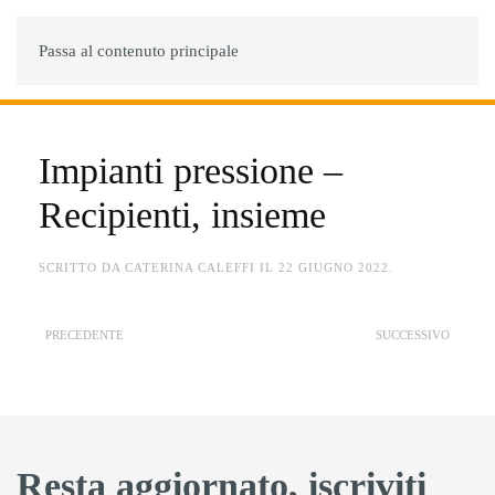
MENU
Passa al contenuto principale
Impianti pressione –
Recipienti, insieme
SCRITTO DA
CATERINA CALEFFI
IL
22 GIUGNO 2022
.
PRECEDENTE
SUCCESSIVO
Resta aggiornato, iscriviti