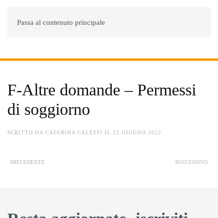
Passa al contenuto principale
MENU
F-Altre domande – Permessi
di soggiorno
SCRITTO DA
CATERINA CALEFFI
IL
22 GIUGNO 2022
.
PRECEDENTE
SUCCESSIVO