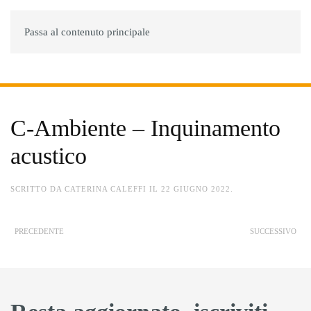
Passa al contenuto principale
MENU
C-Ambiente – Inquinamento
acustico
SCRITTO DA
CATERINA CALEFFI
IL
22 GIUGNO 2022
.
PRECEDENTE
SUCCESSIVO