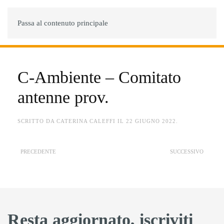
MENU
Passa al contenuto principale
C-Ambiente – Comitato
antenne prov.
SCRITTO DA
CATERINA CALEFFI
IL
22 GIUGNO 2022
.
PRECEDENTE
SUCCESSIVO
Resta aggiornato, iscriviti